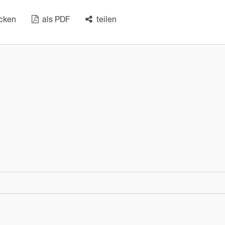
cken
als PDF
teilen