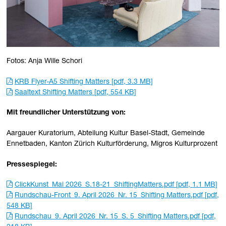
Fotos: Anja Wille Schori
KRB Flyer-A5 Shifting Matters [pdf, 3.3 MB]
Saaltext Shifting Matters [pdf, 554 KB]
Mit freundlicher Unterstützung von:
Aargauer Kuratorium, Abteilung Kultur Basel-Stadt, Gemeinde
Ennetbaden, Kanton Zürich Kulturförderung, Migros Kulturprozent
Pressespiegel:
ClickKunst_Mai 2026_S.18-21_ShiftingMatters.pdf [pdf, 1.1 MB]
Rundschau-Front_9. April 2026_Nr. 15_Shifting Matters.pdf [pdf,
548 KB]
Rundschau_9. April 2026_Nr. 15_S. 5_Shifting Matters.pdf [pdf,